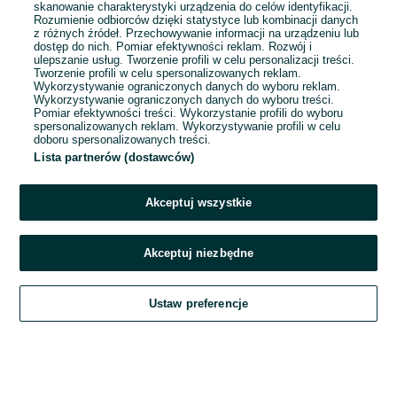
Gdańsk
, Kokoszki
skanowanie charakterystyki urządzenia do celów identyfikacji.
Pełny etat
Rozumienie odbiorców dzięki statystyce lub kombinacji danych
Umowa o pracę
z różnych źródeł. Przechowywanie informacji na urządzeniu lub
dostęp do nich. Pomiar efektywności reklam. Rozwój i
Odpowiednie doświadczenie zawodowe
ulepszanie usług. Tworzenie profili w celu personalizacji treści.
Tworzenie profili w celu spersonalizowanych reklam.
Wymagane uprawnienia UDT na wózki widłowe: Wyższe (I
Wykorzystywanie ograniczonych danych do wyboru reklam.
WJO), Niższe (II WJO i III WJO)
Wykorzystywanie ograniczonych danych do wyboru treści.
Dyspozycyjność: Praca zmianowa
Pomiar efektywności treści. Wykorzystanie profili do wyboru
spersonalizowanych reklam. Wykorzystywanie profili w celu
Miejsce pracy: W siedzibie firmy
+ 1 inne
doboru spersonalizowanych treści.
Lista partnerów (dostawców)
Odświeżono dnia 04 sierpnia 2026
Akceptuj wszystkie
Akceptuj niezbędne
Ustaw preferencje
Szukaj
Obserwujesz
Dodaj
Czat
Konto