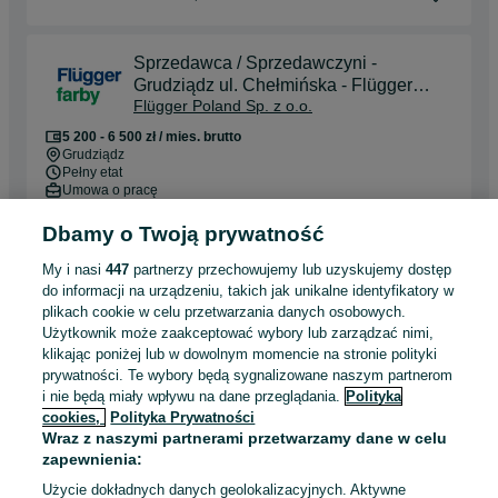
Sprzedawca / Sprzedawczyni -
Grudziądz ul. Chełmińska - Flügger
Flügger Poland Sp. z o.o.
Farby
5 200 - 6 500 zł / mies. brutto
Grudziądz
Pełny etat
Umowa o pracę
Odpowiednie doświadczenie zawodowe
Dbamy o Twoją prywatność
System wynagrodzeń: Podstawa + prowizja
My i nasi
447
partnerzy przechowujemy lub uzyskujemy dostęp
Dyspozycyjność: Elastyczny czas pracy, Praca zmianowa,
Praca w weekendy
do informacji na urządzeniu, takich jak unikalne identyfikatory w
plikach cookie w celu przetwarzania danych osobowych.
Użytkownik może zaakceptować wybory lub zarządzać nimi,
Odświeżono dnia 04 sierpnia 2026
klikając poniżej lub w dowolnym momencie na stronie polityki
prywatności. Te wybory będą sygnalizowane naszym partnerom
i nie będą miały wpływu na dane przeglądania.
Polityka
Magazynier / Młodszy Magazynier z
cookies,
Polityka Prywatności
UDT (k/m) - UoP, wolne weekendy, bez
Wraz z naszymi partnerami przetwarzamy dane w celu
Flügger Poland Sp. z o.o.
zmian nocnych - Gdańsk Kokoszki
zapewnienia:
5 200 - 8 300 zł / mies. brutto
Użycie dokładnych danych geolokalizacyjnych. Aktywne