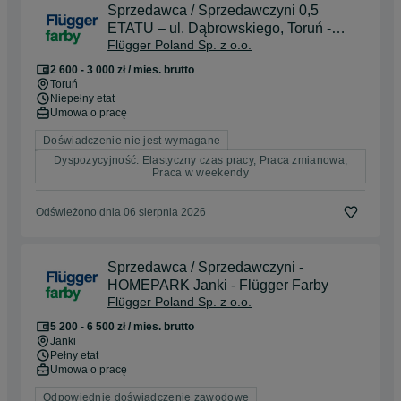
Sprzedawca / Sprzedawczyni 0,5
ETATU – ul. Dąbrowskiego, Toruń -
Flügger Poland Sp. z o.o.
Flügger
2 600 - 3 000 zł / mies. brutto
Toruń
Niepełny etat
Umowa o pracę
Doświadczenie nie jest wymagane
Dyspozycyjność: Elastyczny czas pracy, Praca zmianowa,
Praca w weekendy
Odświeżono dnia 06 sierpnia 2026
Sprzedawca / Sprzedawczyni -
HOMEPARK Janki - Flügger Farby
Flügger Poland Sp. z o.o.
5 200 - 6 500 zł / mies. brutto
Janki
Pełny etat
Umowa o pracę
Odpowiednie doświadczenie zawodowe