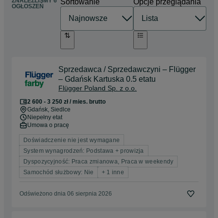
ZNALEŹLIŚMY 6
Sortowanie
Opcje przeglądania
OGŁOSZEŃ
Sprzedawca / Sprzedawczyni – Flügger
– Gdańsk Kartuska 0.5 etatu
Flügger Poland Sp. z o.o.
2 600 - 3 250 zł / mies. brutto
Gdańsk
, Siedlce
Niepełny etat
Umowa o pracę
Doświadczenie nie jest wymagane
System wynagrodzeń: Podstawa + prowizja
Dyspozycyjność: Praca zmianowa, Praca w weekendy
Samochód służbowy: Nie
+ 1 inne
Odświeżono dnia 06 sierpnia 2026